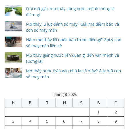
Giải mã giấc mơ thấy sông nước mênh mông là
điềm gì
Mơ thấy lũ lụt đánh số mấy? Giải mã điềm báo và
con số may mắn
Nằm mơ thấy lội nước báo trước điều gì? Gợi ý con
số may mắn liền kề
Mơ thấy giếng nước liên quan gì đến vận mệnh và
tương lai
Mơ thấy nước tràn vào nhà là số mấy? Giải mã con
số may mắn
Tháng 8 2026
H
B
T
N
S
B
C
1
2
3
4
5
6
7
8
9