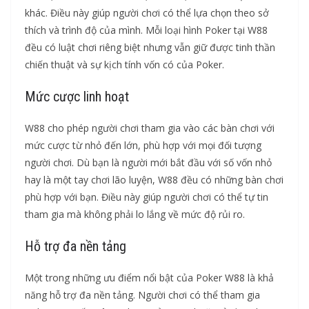
khác. Điều này giúp người chơi có thể lựa chọn theo sở
thích và trình độ của mình. Mỗi loại hình Poker tại W88
đều có luật chơi riêng biệt nhưng vẫn giữ được tinh thần
chiến thuật và sự kịch tính vốn có của Poker.
Mức cược linh hoạt
W88 cho phép người chơi tham gia vào các bàn chơi với
mức cược từ nhỏ đến lớn, phù hợp với mọi đối tượng
người chơi. Dù bạn là người mới bắt đầu với số vốn nhỏ
hay là một tay chơi lão luyện, W88 đều có những bàn chơi
phù hợp với bạn. Điều này giúp người chơi có thể tự tin
tham gia mà không phải lo lắng về mức độ rủi ro.
Hỗ trợ đa nền tảng
Một trong những ưu điểm nổi bật của Poker W88 là khả
năng hỗ trợ đa nền tảng. Người chơi có thể tham gia