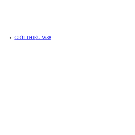
GIỚI THIỆU W88