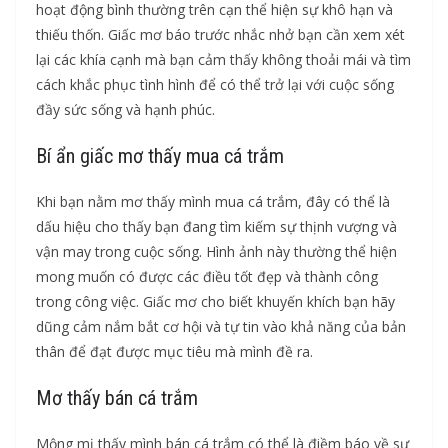
hoạt động bình thường trên cạn thể hiện sự khô hạn và
thiếu thốn. Giấc mơ báo trước nhắc nhở bạn cần xem xét
lại các khía cạnh mà bạn cảm thấy không thoải mái và tìm
cách khắc phục tình hình để có thể trở lại với cuộc sống
đầy sức sống và hạnh phúc.
Bí ẩn giấc mơ thấy mua cá trắm
Khi bạn nằm mơ thấy mình mua cá trắm, đây có thể là
dấu hiệu cho thấy bạn đang tìm kiếm sự thịnh vượng và
vận may trong cuộc sống. Hình ảnh này thường thể hiện
mong muốn có được các điều tốt đẹp và thành công
trong công việc. Giấc mơ cho biết khuyến khích bạn hãy
dũng cảm nắm bắt cơ hội và tự tin vào khả năng của bản
thân để đạt được mục tiêu mà mình đề ra.
Mơ thấy bán cá trắm
Mộng mị thấy mình bán cá trắm có thể là điềm báo về sự