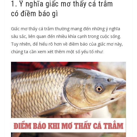
1. Ý nghĩa giấc mơ thấy cá trắm
có điềm báo gì
Giấc mơ thấy cá trắm thường mang đến những ý nghĩa
sâu sắc, liên quan đến nhiều khía cạnh trong cuộc sống.
Tuy nhiên, để hiểu rõ hơn về điềm báo của giấc mơ này,
chúng ta cần xem xét thêm một số yếu tố như: