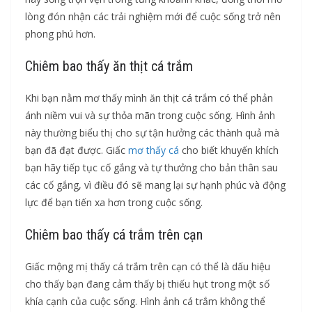
lòng đón nhận các trải nghiệm mới để cuộc sống trở nên
phong phú hơn.
Chiêm bao thấy ăn thịt cá trắm
Khi bạn nằm mơ thấy mình ăn thịt cá trắm có thể phản
ánh niềm vui và sự thỏa mãn trong cuộc sống. Hình ảnh
này thường biểu thị cho sự tận hưởng các thành quả mà
bạn đã đạt được. Giấc
mơ thấy cá
cho biết khuyến khích
bạn hãy tiếp tục cố gắng và tự thưởng cho bản thân sau
các cố gắng, vì điều đó sẽ mang lại sự hạnh phúc và động
lực để bạn tiến xa hơn trong cuộc sống.
Chiêm bao thấy cá trắm trên cạn
Giấc mộng mị thấy cá trắm trên cạn có thể là dấu hiệu
cho thấy bạn đang cảm thấy bị thiếu hụt trong một số
khía cạnh của cuộc sống. Hình ảnh cá trắm không thể