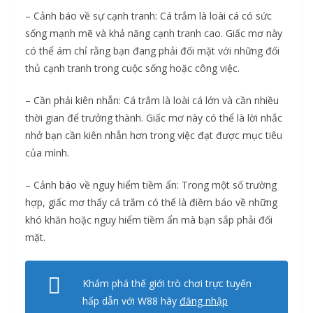
– Cảnh báo về sự cạnh tranh: Cá trắm là loài cá có sức
sống mạnh mẽ và khả năng cạnh tranh cao. Giấc mơ này
có thể ám chỉ rằng bạn đang phải đối mặt với những đối
thủ cạnh tranh trong cuộc sống hoặc công việc.
– Cần phải kiên nhẫn: Cá trắm là loài cá lớn và cần nhiều
thời gian để trưởng thành. Giấc mơ này có thể là lời nhắc
nhở bạn cần kiên nhẫn hơn trong việc đạt được mục tiêu
của mình.
– Cảnh báo về nguy hiểm tiềm ẩn: Trong một số trường
hợp, giấc mơ thấy cá trắm có thể là điềm báo về những
khó khăn hoặc nguy hiểm tiềm ẩn mà bạn sắp phải đối
mặt.
Khám phá thế giới trò chơi trực tuyến
hấp dẫn với W88 hãy
đăng nhập