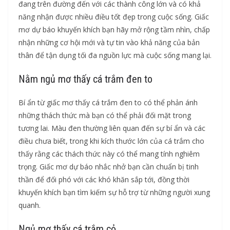
đang trên đường đến với các thành công lớn và có khả
năng nhận được nhiều điều tốt đẹp trong cuộc sống. Giấc
mơ dự báo khuyến khích bạn hãy mở rộng tầm nhìn, chấp
nhận những cơ hội mới và tự tin vào khả năng của bản
thân để tận dụng tối đa nguồn lực mà cuộc sống mang lại.
Nằm ngủ mơ thấy cá trắm đen to
Bí ẩn từ giấc mơ thấy cá trắm đen to có thể phản ánh
những thách thức mà bạn có thể phải đối mặt trong
tương lai. Màu đen thường liên quan đến sự bí ẩn và các
điều chưa biết, trong khi kích thước lớn của cá trắm cho
thấy rằng các thách thức này có thể mang tính nghiêm
trọng. Giấc mơ dự báo nhắc nhở bạn cần chuẩn bị tinh
thần để đối phó với các khó khăn sắp tới, đồng thời
khuyến khích bạn tìm kiếm sự hỗ trợ từ những người xung
quanh.
Ngủ mơ thấy cá trắm cỏ