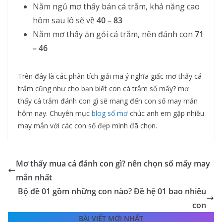
Nằm ngủ mơ thấy bán cá trắm, khả năng cao
hôm sau lô sẽ về
40 – 83
Nằm mơ thấy ăn gỏi cá trắm, nên đánh con
71
– 46
Trên đây là các phân tích giải mã ý nghĩa giấc mơ thấy cá
trắm cũng như cho bạn biết con cá trắm số mấy? mơ
thấy cá trắm đánh con gì sẽ mang đến con số may mắn
hôm nay. Chuyên mục
blog sổ mơ
chúc anh em gặp nhiều
may mắn với các con số đẹp mình đã chọn.
Mơ thấy mua cá đánh con gì? nên chọn số mấy may
mắn nhất
Bộ đề 01 gồm những con nào? Đề hệ 01 bao nhiêu
con
BÀI VIẾT MỚI NHẤT