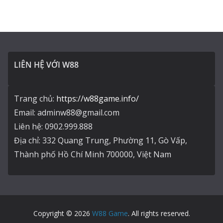
LIÊN HỆ VỚI W88
Trang chủ:
https://w88game.info/
Email: adminw88@gmail.com
Liên hệ: 0902.999.888
Địa chỉ: 332 Quang Trung, Phường 11, Gò Vấp,
Thành phố Hồ Chí Minh 700000, Việt Nam
Copyright © 2026
W88 Game
. All rights reserved.