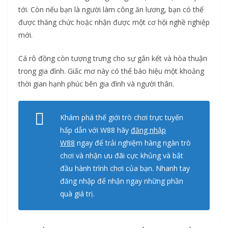
tới. Còn nếu bạn là người làm công ăn lương, bạn có thể
được thăng chức hoặc nhận được một cơ hội nghề nghiệp
mới.
Cá rô đồng còn tượng trưng cho sự gắn kết và hòa thuận
trong gia đình. Giấc mơ này có thể báo hiệu một khoảng
thời gian hạnh phúc bên gia đình và người thân.
Khám phá thế giới trò chơi trực tuyến
hấp dẫn với W88 hãy
đăng nhập
W88
ngay để trải nghiệm hàng ngàn trò
chơi và nhận ưu đãi cực khủng và bắt
đầu hành trình chơi của bạn. Nhanh tay
đăng nhập để nhận ngay những phần
quà giá trị.