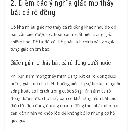
2. Điềm báo ý nghĩa giấc mơ thấy
bắt cá rô đồng
Có khá nhiều giấc mơ thấy cá rô đồng khác nhau do đó
bạn cần biết được các hoạt cảnh xuất hiện trong giấc
chiêm bao. Để từ đó có thể phân tích chính xác ý nghĩa
từng giấc chiêm bao.
Giấc ngủ mơ thấy bắt cá rô đồng dưới nước
Khi bạn nằm mộng thấy mình đang bắt cá rô đồng dưới
nước, giấc mơ cho biết thường biểu thị sự tìm kiếm nguồn
sống hoặc cơ hội tốt trong cuộc sống. Hình ảnh cá rô
đồng dưới nước cho thấy bạn có khả năng nắm bắt các
điều tốt đẹp đang ở xung quanh, đồng thời nhắc nhở bạn
cần kiên nhẫn và khéo léo để không bỏ lỡ những cơ hội
quý giá.