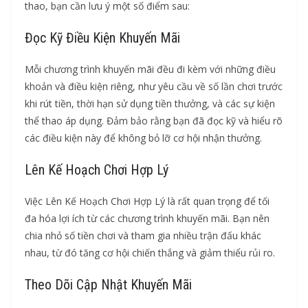
thao, bạn cần lưu ý một số điểm sau:
Đọc Kỹ Điều Kiện Khuyến Mãi
Mỗi chương trình khuyến mãi đều đi kèm với những điều
khoản và điều kiện riêng, như yêu cầu về số lần chơi trước
khi rút tiền, thời hạn sử dụng tiền thưởng, và các sự kiện
thể thao áp dụng. Đảm bảo rằng bạn đã đọc kỹ và hiểu rõ
các điều kiện này để không bỏ lỡ cơ hội nhận thưởng.
Lên Kế Hoạch Chơi Hợp Lý
Việc Lên Kế Hoạch Chơi Hợp Lý là rất quan trọng để tối
đa hóa lợi ích từ các chương trình khuyến mãi. Bạn nên
chia nhỏ số tiền chơi và tham gia nhiều trận đấu khác
nhau, từ đó tăng cơ hội chiến thắng và giảm thiểu rủi ro.
Theo Dõi Cập Nhật Khuyến Mãi