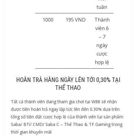
tuần
1000
195 VND
Thành
viên 6
– 7
ngày
cược
hợp lệ
HOÀN TRẢ HÀNG NGÀY LÊN TỚI 0,30% TẠI
THỂ THAO
Tất cả thành viên đang tham gia chơi tại W88 sẽ nhận
được tiền hoàn trả ngay lập tức lên đến 0.30% dựa trên
tổng số tiền đặt cược hợp lệ của thành viên tại sản phẩm:
Saba/ BTi/ CMD/ Saba C – Thể Thao & TF Gaming trong
thời gian khuyến mãi