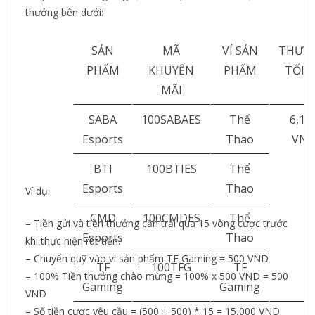
thưởng bên dưới:
SẢN
MÃ
VÍ SẢN
THƯỞ
PHẨM
KHUYẾN
PHẨM
TỐI 
MÃI
SABA
100SABAES
Thể
6,15
Esports
Thao
VN
BTI
100BTIES
Thể
Esports
Thao
Ví dụ:
CMD
100CMDES
Thể
– Tiền gửi và tiền thưởng cần trải qua 15 vòng cược trước
Esports
Thao
khi thực hiện rút tiền.
– Chuyển quỹ vào ví sản phẩm TF Gaming = 500 VND
TF
100TFG
TF
– 100% Tiền thưởng chào mừng = 100% x 500 VND = 500
Gaming
Gaming
VND
– Số tiền cược yêu cầu = (500 + 500) * 15 = 15,000 VND