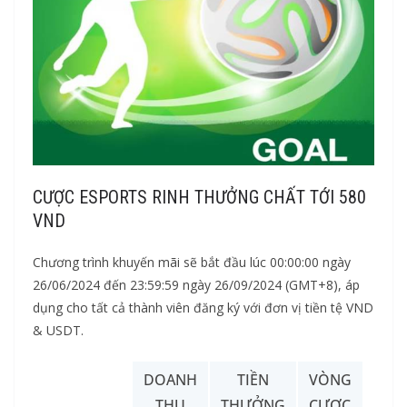
CƯỢC ESPORTS RINH THƯỞNG CHẤT TỚI 580
VND
Chương trình khuyến mãi sẽ bắt đầu lúc 00:00:00 ngày
26/06/2024 đến 23:59:59 ngày 26/09/2024 (GMT+8), áp
dụng cho tất cả thành viên đăng ký với đơn vị tiền tệ VND
& USDT.
DOANH
TIỀN
VÒNG
THU
THƯỞNG
CƯỢC