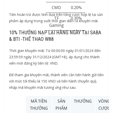
CMD
0.20%
Tiền hoàn trả được tính dựa trên tổng cược hợp lệ tại sản
TF
0.30%
phẩm áp dụng trong suốt thời gian diễn ra khuyến mãi.
Gaming
10% THƯỞNG NẠP LẠI HÀNG NGÀY TẠI SABA
& BTI -THỂ THAO W88
Thời gian khuyến mãi: Từ 00:00:00 ngày 01/01/2024 đến
23:59:59 ngày 31/12/2024 (GMT+8), áp dụng cho thành
viên mới đăng ký tiền tệ: VND.
Để tham gia khuyến mãi, thành viên cần tiến hành gửi tiền
với mức tối thiểu là 150 VND và tiến hành chuyển quỹ,
nhập mã khuyến mãi tương ứng như sau:
MÃ TIỀN
SẢN
THƯỞNG
VÒNG
THƯỞNG
PHẨM
CƯỢC