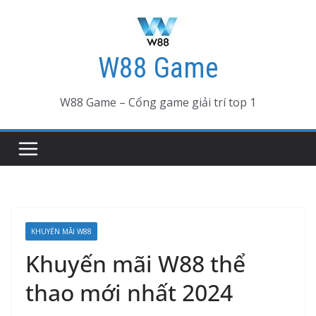
Skip
to
content
W88 Game
W88 Game – Cổng game giải trí top 1
KHUYẾN MÃI W88
Khuyến mãi W88 thể
thao mới nhất 2024