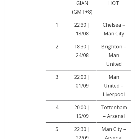
GIAN
HOT
(GMT+8)
1
22:30 |
Chelsea –
18/08
Man City
2
18:30 |
Brighton –
24/08
Man
United
3
22:00 |
Man
01/09
United –
Liverpool
4
20:00 |
Tottenham
15/09
– Arsenal
5
22:30 |
Man City –
22/09
Arsenal