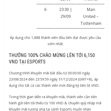
6
23:30 |
Man
29/09
United –
Tottenham
Áp dụng cho 1,888 thành viên đầu tiên đạt được yêu cầu
sớm nhất.
THƯỞNG 100% CHÀO MỪNG LÊN TỚI 6,150
VND TẠI ESPORTS
Chương trình khuyến mãi bắt đầu từ 00:00:00 ngày
23/08/2024 đến 23:59:59 ngày 31/12/2024 (GMT+8), áp
dụng cho tất cả các thành viên mới đăng ký tiền tệ VND.
Trong thời gian diễn ra khuyến mãi, thành viên cần tiến
hành gửi tiền tối thiểu từ 100 VND & chuyển quỹ nhập mã
khuyến mãi tương ứng tại sảnh Esports muốn nhận