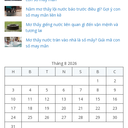
Nằm mơ thấy lội nước báo trước điều gì? Gợi ý con
số may mắn liền kề
Mơ thấy giếng nước liên quan gì đến vận mệnh và
tương lai
Mơ thấy nước tràn vào nhà là số mấy? Giải mã con
số may mắn
Tháng 8 2026
H
B
T
N
S
B
C
1
2
3
4
5
6
7
8
9
10
11
12
13
14
15
16
17
18
19
20
21
22
23
24
25
26
27
28
29
30
31