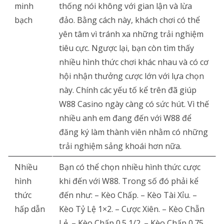
minh
thống nói không với gian lận và lừa
bạch
đảo. Bằng cách này, khách chơi có thể
yên tâm vì tránh xa những trải nghiệm
tiêu cực. Ngược lại, bạn còn tìm thấy
nhiều hình thức chơi khác nhau và có cơ
hội nhận thưởng cược lớn với lựa chọn
này. Chính các yếu tố kể trên đã giúp
W88 Casino ngày càng có sức hút. Vì thế
nhiều anh em đang đến với W88 để
đăng ký làm thành viên nhằm có những
trải nghiệm sảng khoái hơn nữa.
️Nhiều
Bạn có thể chọn nhiều hình thức cược
hình
khi đến với W88. Trong số đó phải kể
thức
đến như: – Kèo Chấp. – Kèo Tài Xỉu. –
hấp dẫn
Kèo Tỷ Lệ 1×2. – Cược Xiên. – Kèo Chẵn
Lẻ. – Kèo Chấp 0.5 1/2. – Kèo Chấp 0.75