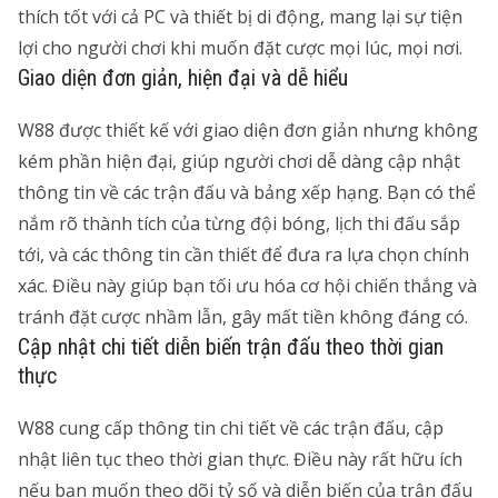
thích tốt với cả PC và thiết bị di động, mang lại sự tiện
lợi cho người chơi khi muốn đặt cược mọi lúc, mọi nơi.
Giao diện đơn giản, hiện đại và dễ hiểu
W88 được thiết kế với giao diện đơn giản nhưng không
kém phần hiện đại, giúp người chơi dễ dàng cập nhật
thông tin về các trận đấu và bảng xếp hạng. Bạn có thể
nắm rõ thành tích của từng đội bóng, lịch thi đấu sắp
tới, và các thông tin cần thiết để đưa ra lựa chọn chính
xác. Điều này giúp bạn tối ưu hóa cơ hội chiến thắng và
tránh đặt cược nhầm lẫn, gây mất tiền không đáng có.
Cập nhật chi tiết diễn biến trận đấu theo thời gian
thực
W88 cung cấp thông tin chi tiết về các trận đấu, cập
nhật liên tục theo thời gian thực. Điều này rất hữu ích
nếu bạn muốn theo dõi tỷ số và diễn biến của trận đấu