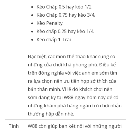
Kèo Chấp 0.5 hay kèo 1/2.
Kèo Chấp 0.75 hay kèo 3/4.
Kèo Penalty.
Kèo chấp 0.25 hay kèo 1/4.
Kèo chấp 1 Trái.
Đặc biệt, các môn thể thao khác cũng có
những cửa chơi khá phong phú. Điều kể
trên đồng nghĩa với việc anh em sớm tìm
ra lựa chọn nên ưu tiên hợp sở thích của
bản thân mình. Vì lẽ đó khách chơi nên
sớm đăng ký tại W88 ngay hôm nay để có
những khám phá hàng ngàn trò chơi nhận
thưởng hấp dẫn nhé.
Tính
W88 còn giúp bạn kết nối với những người