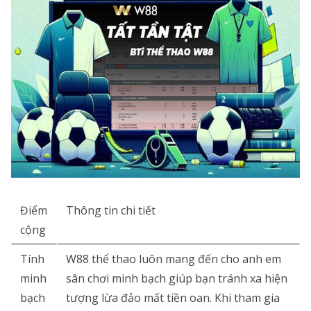
Điểm
Thông tin chi tiết
cộng
️Tính
W88 thể thao luôn mang đến cho anh em
minh
sân chơi minh bạch giúp bạn tránh xa hiện
bạch
tượng lừa đảo mất tiền oan. Khi tham gia