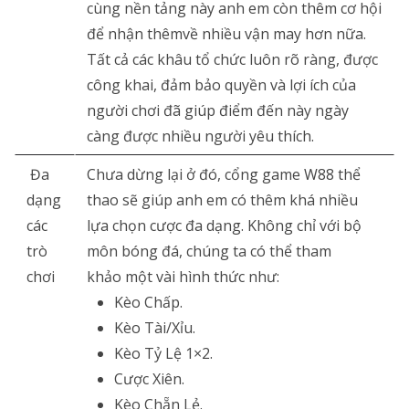
cùng nền tảng này anh em còn thêm cơ hội
để nhận thêmvề nhiều vận may hơn nữa.
Tất cả các khâu tổ chức luôn rõ ràng, được
công khai, đảm bảo quyền và lợi ích của
người chơi đã giúp điểm đến này ngày
càng được nhiều người yêu thích.
️ Đa
Chưa dừng lại ở đó, cổng game W88 thể
dạng
thao sẽ giúp anh em có thêm khá nhiều
các
lựa chọn cược đa dạng. Không chỉ với bộ
trò
môn bóng đá, chúng ta có thể tham
chơi
khảo một vài hình thức như:
Kèo Chấp.
Kèo Tài/Xỉu.
Kèo Tỷ Lệ 1×2.
Cược Xiên.
Kèo Chẵn Lẻ.