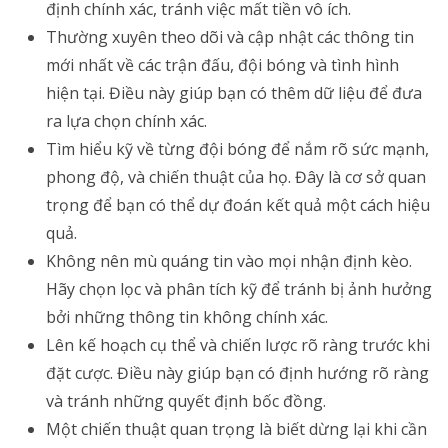
định chính xác, tránh việc mất tiền vô ích.
Thường xuyên theo dõi và cập nhật các thông tin
mới nhất về các trận đấu, đội bóng và tình hình
hiện tại. Điều này giúp bạn có thêm dữ liệu để đưa
ra lựa chọn chính xác.
Tìm hiểu kỹ về từng đội bóng để nắm rõ sức mạnh,
phong độ, và chiến thuật của họ. Đây là cơ sở quan
trọng để bạn có thể dự đoán kết quả một cách hiệu
quả.
Không nên mù quáng tin vào mọi nhận định kèo.
Hãy chọn lọc và phân tích kỹ để tránh bị ảnh hưởng
bởi những thông tin không chính xác.
Lên kế hoạch cụ thể và chiến lược rõ ràng trước khi
đặt cược. Điều này giúp bạn có định hướng rõ ràng
và tránh những quyết định bốc đồng.
Một chiến thuật quan trọng là biết dừng lại khi cần