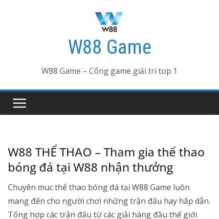
Skip
to
content
W88 Game
W88 Game – Cổng game giải trí top 1
W88 THỂ THAO – Tham gia thể thao
bóng đá tại W88 nhận thưởng
Chuyên muc thể thao bóng đá tại W88 Game luôn
mang đến cho người chơi những trận đấu hay hấp dẫn.
Tổng hợp các trận đấu từ các giải hàng đầu thế giới