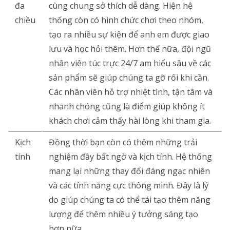
đa
cùng chung sở thích dễ dàng. Hiện hệ
chiều
thống còn có hình chức chơi theo nhóm,
tạo ra nhiều sự kiện để anh em được giao
lưu và học hỏi thêm. Hơn thế nữa, đội ngũ
nhân viên túc trực 24/7 am hiểu sâu về các
sản phẩm sẽ giúp chúng ta gỡ rối khi cần.
Các nhân viên hỗ trợ nhiệt tình, tận tâm và
nhanh chóng cũng là điểm giúp không ít
khách chơi cảm thấy hài lòng khi tham gia.
️Kịch
Đồng thời bạn còn có thêm những trải
tính
nghiệm đầy bất ngờ và kịch tính. Hệ thống
mang lại những thay đổi đáng ngạc nhiên
và các tính năng cực thông minh. Đây là lý
do giúp chúng ta có thể tái tạo thêm năng
lượng để thêm nhiều ý tưởng sáng tạo
hơn nữa.