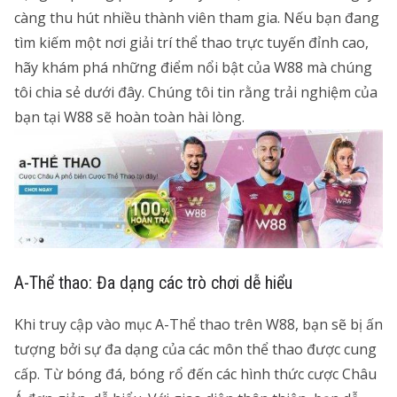
càng thu hút nhiều thành viên tham gia. Nếu bạn đang
tìm kiếm một nơi giải trí thể thao trực tuyến đỉnh cao,
hãy khám phá những điểm nổi bật của W88 mà chúng
tôi chia sẻ dưới đây. Chúng tôi tin rằng trải nghiệm của
bạn tại W88 sẽ hoàn toàn hài lòng.
A-Thể thao: Đa dạng các trò chơi dễ hiểu
Khi truy cập vào mục A-Thể thao trên W88, bạn sẽ bị ấn
tượng bởi sự đa dạng của các môn thể thao được cung
cấp. Từ bóng đá, bóng rổ đến các hình thức cược Châu