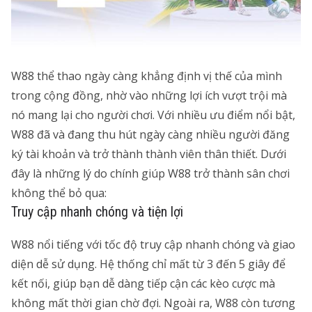
W88 thể thao ngày càng khẳng định vị thế của mình
trong cộng đồng, nhờ vào những lợi ích vượt trội mà
nó mang lại cho người chơi. Với nhiều ưu điểm nổi bật,
W88 đã và đang thu hút ngày càng nhiều người đăng
ký tài khoản và trở thành thành viên thân thiết. Dưới
đây là những lý do chính giúp W88 trở thành sân chơi
không thể bỏ qua:
Truy cập nhanh chóng và tiện lợi
W88 nổi tiếng với tốc độ truy cập nhanh chóng và giao
diện dễ sử dụng. Hệ thống chỉ mất từ 3 đến 5 giây để
kết nối, giúp bạn dễ dàng tiếp cận các kèo cược mà
không mất thời gian chờ đợi. Ngoài ra, W88 còn tương