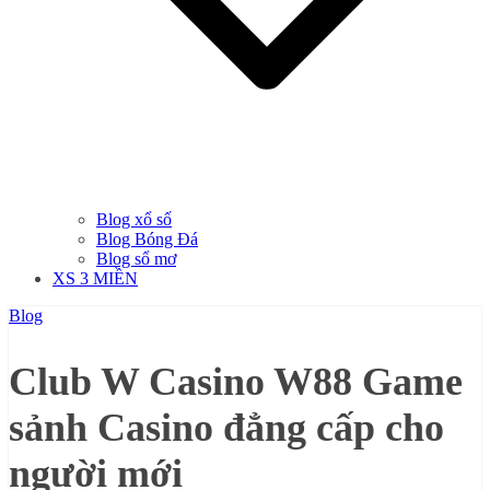
Blog xổ số
Blog Bóng Đá
Blog sổ mơ
XS 3 MIỀN
Blog
Club W Casino W88 Game
sảnh Casino đẳng cấp cho
người mới