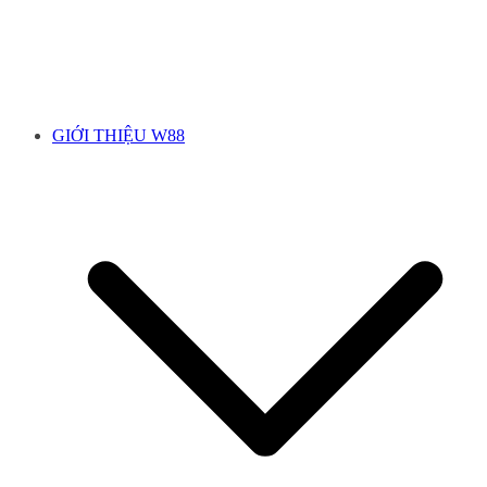
GIỚI THIỆU W88