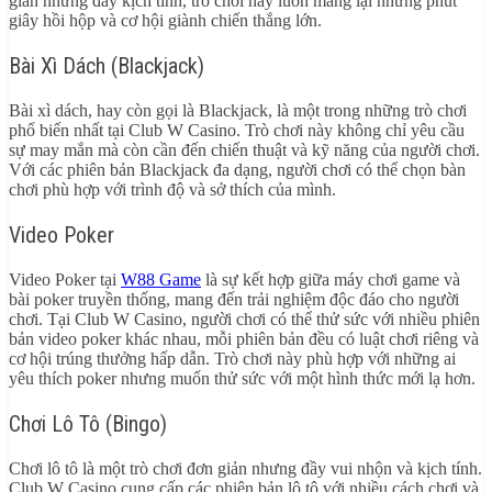
giản nhưng đầy kịch tính, trò chơi này luôn mang lại những phút
giây hồi hộp và cơ hội giành chiến thắng lớn.
Bài Xì Dách (Blackjack)
Bài xì dách, hay còn gọi là Blackjack, là một trong những trò chơi
phổ biến nhất tại Club W Casino. Trò chơi này không chỉ yêu cầu
sự may mắn mà còn cần đến chiến thuật và kỹ năng của người chơi.
Với các phiên bản Blackjack đa dạng, người chơi có thể chọn bàn
chơi phù hợp với trình độ và sở thích của mình.
Video Poker
Video Poker tại
W88 Game
là sự kết hợp giữa máy chơi game và
bài poker truyền thống, mang đến trải nghiệm độc đáo cho người
chơi. Tại Club W Casino, người chơi có thể thử sức với nhiều phiên
bản video poker khác nhau, mỗi phiên bản đều có luật chơi riêng và
cơ hội trúng thưởng hấp dẫn. Trò chơi này phù hợp với những ai
yêu thích poker nhưng muốn thử sức với một hình thức mới lạ hơn.
Chơi Lô Tô (Bingo)
Chơi lô tô là một trò chơi đơn giản nhưng đầy vui nhộn và kịch tính.
Club W Casino cung cấp các phiên bản lô tô với nhiều cách chơi và