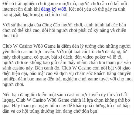
Để có trải nghiệm chơi game mượt mà, người chơi cần có kết nối
internet ổn định khi
đăng ký w88
. Kết nối yếu có thể gây ra tình
trạng giật, lag trong quá trình chơi.
Với sự tham gia của đông đảo người chơi, cạnh tranh tại các bàn
chơi có thể khá cao, đòi hỏi người chơi phải có kỹ năng và chiến
thuật tốt.
Club W Casino W88 Game là điểm đến lý tưởng cho những người
yêu thích casino trực tuyến. Với một loạt các trò chơi đa dạng, từ
máy chơi game, cò quay, bài xì dách, đến video poker và lô tô,
người chơi sẽ không bao giờ cảm thấy nhàm chán khi tham gia vào
sảnh casino này. Bên cạnh đó, Club W Casino còn nổi bật với giao
diện hiện đại, bảo mật cao và dịch vụ chăm sóc khách hàng chuyên
nghiệp, đảm bảo mang đến trải nghiệm chơi game tuyệt vời cho mọi
người chơi.
Nếu bạn đang tìm kiếm một sảnh casino trực tuyến uy tín và chất
lượng, Club W Casino W88 Game chính là lựa chọn không thể bỏ
qua. Hãy tham gia ngay hôm nay để khám phá những trò chơi hấp
dẫn và cơ hội trúng thưởng lớn đang chờ đón bạn!