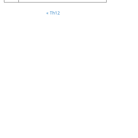
« Th12