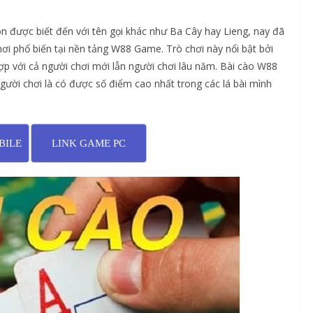
òn được biết đến với tên gọi khác như Ba Cây hay Lieng, nay đã
ơi phổ biến tại nền tảng W88 Game. Trò chơi này nổi bật bởi
hợp với cả người chơi mới lẫn người chơi lâu năm. Bài cào W88
gười chơi là có được số điểm cao nhất trong các lá bài mình
BILE
LINK GAME PC