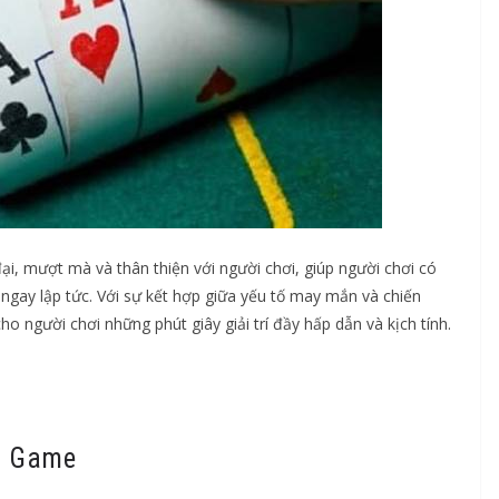
 đại, mượt mà và thân thiện với người chơi, giúp người chơi có
ngay lập tức. Với sự kết hợp giữa yếu tố may mắn và chiến
người chơi những phút giây giải trí đầy hấp dẫn và kịch tính.
8 Game