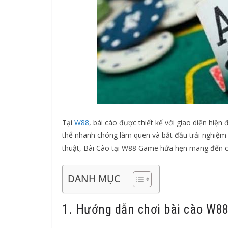
Tại
W88
, bài cào được thiết kế với giao diện hiện
thể nhanh chóng làm quen và bắt đầu trải nghiệm 
thuật, Bài Cào tại W88 Game hứa hẹn mang đến cho 
DANH MỤC
1. Hướng dẫn chơi bài cào W8