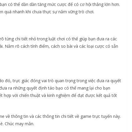
n, bạn có thể dần dần tăng mức cược để có cơ hội thắng lớn hơn.
iền quá nhanh khi chưa thực sự nắm vững trò chơi.
rõ từng chi tiết nhỏ trong luật chơi có thể giúp bạn đưa ra các
i. Nắm rõ cách tính điểm, cách so bài và các loại cược có sẵn
o đó, trực giác đóng vai trò quan trọng trong việc đưa ra quyết
à đưa ra những quyết định táo bạo có thể mang lại cho bạn
t hợp với chiến thuật và kinh nghiệm để đạt được kết quả tốt
me về thông tin và các thông tin chi tiết về game trực tuyến này.
hé. Chúc may mắn.