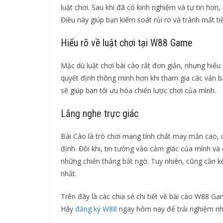
luật chơi. Sau khi đã có kinh nghiệm và tự tin hơ
Điều này giúp bạn kiểm soát rủi ro và tránh mất t
Hiểu rõ về luật chơi tại W88 Game
Mặc dù luật chơi bài cào rất đơn giản, nhưng hiểu 
quyết định thông minh hơn khi tham gia các ván bà
sẽ giúp bạn tối ưu hóa chiến lược chơi của mình.
Lắng nghe trực giác
Bài Cào là trò chơi mang tính chất may mắn cao, d
định. Đôi khi, tin tưởng vào cảm giác của mình v
những chiến thắng bất ngờ. Tuy nhiên, cũng cần kế
nhất.
Trên đây là các chia sẻ chi tiết về bài cào W88 Ga
Hãy
đăng ký W88
ngay hôm nay để trải nghiệm n