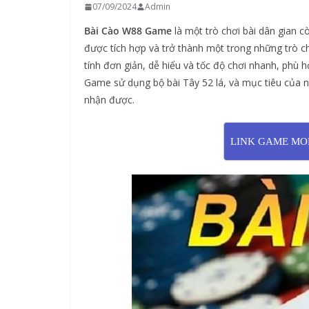
07/09/2024
Admin
Bài Cào W88 Game
là một trò chơi bài dân gian c
được tích hợp và trở thành một trong những trò ch
tính đơn giản, dễ hiểu và tốc độ chơi nhanh, phù 
Game sử dụng bộ bài Tây 52 lá, và mục tiêu của n
nhận được.
LINK GAME MO