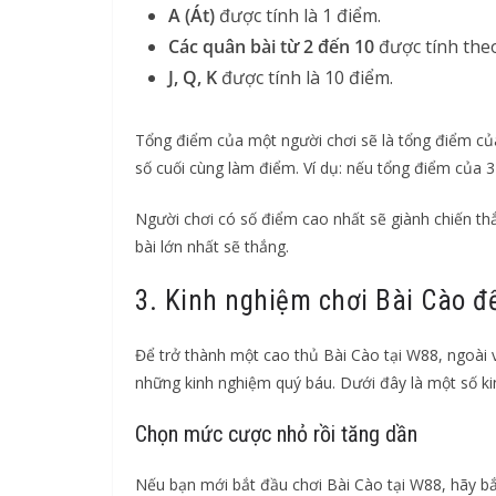
A (Át)
được tính là 1 điểm.
Các quân bài từ 2 đến 10
được tính theo 
J, Q, K
được tính là 10 điểm.
Tổng điểm của một người chơi sẽ là tổng điểm của 
số cuối cùng làm điểm. Ví dụ: nếu tổng điểm của 3 
Người chơi có số điểm cao nhất sẽ giành chiến th
bài lớn nhất sẽ thắng.
3. Kinh nghiệm chơi Bài Cào 
Để trở thành một cao thủ Bài Cào tại W88, ngoài v
những kinh nghiệm quý báu. Dưới đây là một số 
Chọn mức cược nhỏ rồi tăng dần
Nếu bạn mới bắt đầu chơi Bài Cào tại W88, hãy b