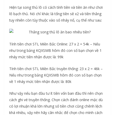
Hiện tại song thủ lô có cách tính tiền và tiền ăn như chơi
lô bạch thủ. Nó chỉ khác là tổng tiền sẽ x2 và tiền thắng
tuy nhiên còn tùy thuộc vào số nháy nổ, cụ thể như sau:
Tính tiền chơi STL Miền Bắc Online: 27 x 2 = 54k – Nếu
như trong bảng KQXSMB hôm đó con số bạn chọn về 1
nháy mức tiền nhận được là: 99k
Tính tiền chơi STL Miền Bắc truyền thống: 23 x 2 = 46k –
Nếu như trong bảng KQXSMB hôm đó con số bạn chọn
về 1 nháy mức tiền nhận được là: 80k
Như vậy nếu bạn đầu tư ít tiền vốn ban đầu thì nên chọn
cách ghi vé truyền thống. Chọn cách đánh online mặc dù
có lợi nhuận khá lớn nhưng số tiền chơi cũng chênh lệch
khá nhiều, vậy nên hãy cân nhắc để chọn cho mình cách