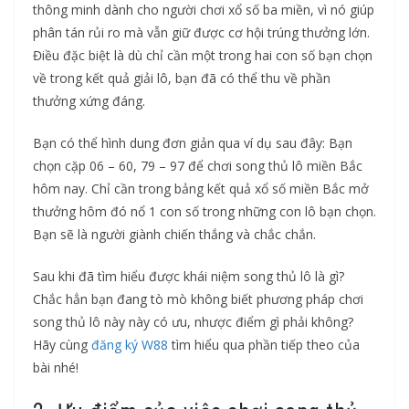
thông minh dành cho người chơi xổ số ba miền, vì nó giúp
phân tán rủi ro mà vẫn giữ được cơ hội trúng thưởng lớn.
Điều đặc biệt là dù chỉ cần một trong hai con số bạn chọn
về trong kết quả giải lô, bạn đã có thể thu về phần
thưởng xứng đáng.
Bạn có thể hình dung đơn giản qua ví dụ sau đây: Bạn
chọn cặp 06 – 60, 79 – 97 để chơi song thủ lô miền Bắc
hôm nay. Chỉ cần trong bảng kết quả xổ số miền Bắc mở
thưởng hôm đó nổ 1 con số trong những con lô bạn chọn.
Bạn sẽ là người giành chiến thắng và chắc chắn.
Sau khi đã tìm hiểu được khái niệm song thủ lô là gì?
Chắc hẳn bạn đang tò mò không biết phương pháp chơi
song thủ lô này này có ưu, nhược điểm gì phải không?
Hãy cùng
đăng ký W88
tìm hiểu qua phần tiếp theo của
bài nhé!