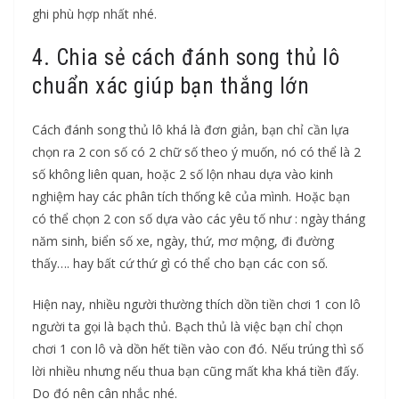
ghi phù hợp nhất nhé.
4. Chia sẻ cách đánh song thủ lô
chuẩn xác giúp bạn thắng lớn
Cách đánh song thủ lô khá là đơn giản, bạn chỉ cần lựa
chọn ra 2 con số có 2 chữ số theo ý muốn, nó có thể là 2
số không liên quan, hoặc 2 số lộn nhau dựa vào kinh
nghiệm hay các phân tích thống kê của mình. Hoặc bạn
có thể chọn 2 con số dựa vào các yêu tố như : ngày tháng
năm sinh, biển số xe, ngày, thứ, mơ mộng, đi đường
thấy…. hay bất cứ thứ gì có thể cho bạn các con số.
Hiện nay, nhiều người thường thích dồn tiền chơi 1 con lô
người ta gọi là bạch thủ. Bạch thủ là việc bạn chỉ chọn
chơi 1 con lô và dồn hết tiền vào con đó. Nếu trúng thì số
lời nhiều nhưng nếu thua bạn cũng mất kha khá tiền đấy.
Do đó nên cân nhắc nhé.