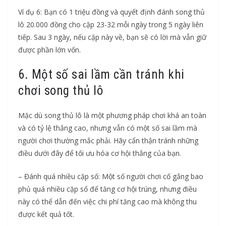
Ví dụ 6: Bạn có 1 triệu đồng và quyết định đánh song thủ
lô 20.000 đồng cho cặp 23-32 mỗi ngày trong 5 ngày liên
tiếp. Sau 3 ngày, nếu cặp này về, bạn sẽ có lời mà vẫn giữ
được phần lớn vốn.
6. Một số sai lầm cần tránh khi
chơi song thủ lô
Mặc dù song thủ lô là một phương pháp chơi khá an toàn
và có tỷ lệ thắng cao, nhưng vẫn có một số sai lầm mà
người chơi thường mắc phải. Hãy cẩn thận tránh những
điều dưới đây để tối ưu hóa cơ hội thắng của bạn.
– Đánh quá nhiều cặp số: Một số người chơi cố gắng bao
phủ quá nhiều cặp số để tăng cơ hội trúng, nhưng điều
này có thể dẫn đến việc chi phí tăng cao mà không thu
được kết quả tốt.