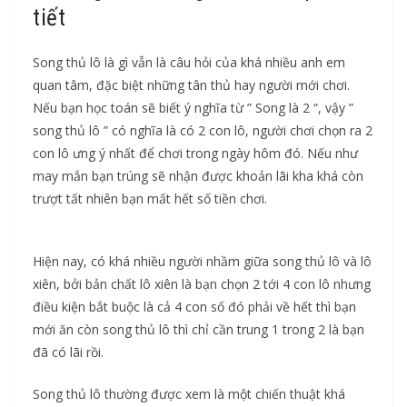
tiết
Song thủ lô là gì vẫn là câu hỏi của khá nhiều anh em
quan tâm, đặc biệt những tân thủ hay người mới chơi.
Nếu bạn học toán sẽ biết ý nghĩa từ ” Song là 2 “, vậy ”
song thủ lô ” có nghĩa là có 2 con lô, người chơi chọn ra 2
con lô ưng ý nhất để chơi trong ngày hôm đó. Nếu như
may mắn bạn trúng sẽ nhận được khoản lãi kha khá còn
trượt tất nhiên bạn mất hết số tiền chơi.
Hiện nay, có khá nhiều người nhầm giữa song thủ lô và lô
xiên, bởi bản chất lô xiên là bạn chọn 2 tới 4 con lô nhưng
điều kiện bắt buộc là cả 4 con số đó phải về hết thì bạn
mới ăn còn song thủ lô thì chỉ cần trung 1 trong 2 là bạn
đã có lãi rồi.
Song thủ lô thường được xem là một chiến thuật khá