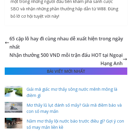
một trong những người đầu tiên khám phá sảnh cược
SBO và nhận những phần thưởng hấp dẫn từ W88. Đừng
bỏ lỡ cơ hội tuyệt vời này!
65 cặp lô hay đi cùng nhau dễ xuất hiện trong ngày
nhất
Nhận thưởng 500 VND mỗi trận đấu HOT tại Ngoại
Hạng Anh
BÀI VIẾT MỚI NHẤT
Giải mã giấc mơ thấy sông nước mênh mông là
điềm gì
Mơ thấy lũ lụt đánh số mấy? Giải mã điềm báo và
con số may mắn
Nằm mơ thấy lội nước báo trước điều gì? Gợi ý con
số may mắn liền kề