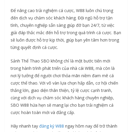
Để nâng cao trải nghiệm cá cược, W88 luôn chú trọng
đến dịch vụ chăm sóc khách hàng. Đội ngũ hỗ trợ tận
tình, chuyên nghiệp sẵn sàng giúp đỡ bạn 24/7, từ việc
giải đáp thắc mắc đến hỗ trợ trong quá trình cá cược. Bạn
sẽ luôn được hỗ trợ kịp thời, giúp bạn yên tâm hơn trong
từng quyết định cá cược.
Sảnh Thể Thao SBO không chỉ là một bước tiến mới
trong hành trình phát triển của nhà cái W88, mà còn là
nơi lý tưởng để người chơi thỏa mãn niềm đam mê cá
cược thể thao. Với vô vàn lựa chọn hấp dẫn, cơ hội chiến
thắng lớn, giao diện thân thiện, tỷ lệ cược cạnh tranh,
cùng với dịch vụ chăm sóc khách hàng chuyên nghiệp,
SBO W88 hứa hẹn sẽ mang lại cho bạn trải nghiệm cá
cược hoàn toàn mới và đẳng cấp.
Hãy nhanh tay
đăng ký W88
ngay hôm nay để trở thành