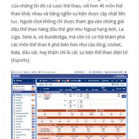
của những tín đồ cá cược thể thao, với hơn 40 môn thể
thao khác nhau và hàng nghìn sự kiện được cập nhật liên
tục. Người chơi không chỉ được tham gia vào những giải
đấu thể thao hàng đầu thế giới như Ngoại hạng Anh, La
Liga, Serie A, và Bundesliga, mà còn có cơ hội khám phá
các môn thể thao ít phổ biến hơn như cầu lông, cricket,
bida, đấu vật, hay thậm chí là các sự kiện thể thao điện tử
(Esports).