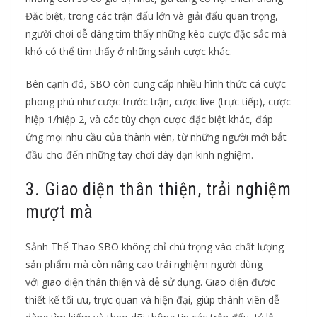
Đặc biệt, trong các trận đấu lớn và giải đấu quan trọng,
người chơi dễ dàng tìm thấy những kèo cược đặc sắc mà
khó có thể tìm thấy ở những sảnh cược khác.
Bên cạnh đó, SBO còn cung cấp nhiều hình thức cá cược
phong phú như cược trước trận, cược live (trực tiếp), cược
hiệp 1/hiệp 2, và các tùy chọn cược đặc biệt khác, đáp
ứng mọi nhu cầu của thành viên, từ những người mới bắt
đầu cho đến những tay chơi dày dạn kinh nghiệm.
3. Giao diện thân thiện, trải nghiệm
mượt mà
Sảnh Thể Thao SBO không chỉ chú trọng vào chất lượng
sản phẩm mà còn nâng cao trải nghiệm người dùng
với giao diện thân thiện và dễ sử dụng. Giao diện được
thiết kế tối ưu, trực quan và hiện đại, giúp thành viên dễ