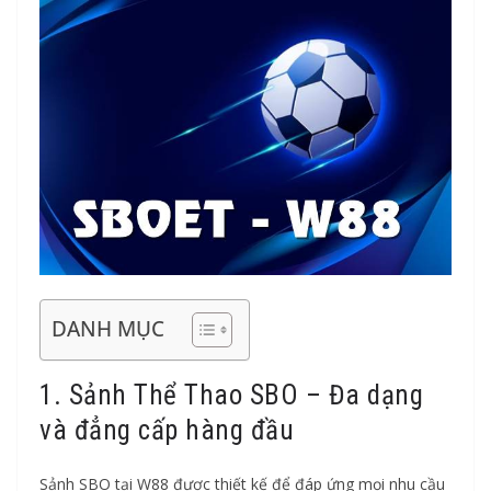
DANH MỤC
1. Sảnh Thể Thao SBO – Đa dạng
và đẳng cấp hàng đầu
Sảnh SBO tại W88 được thiết kế để đáp ứng mọi nhu cầu