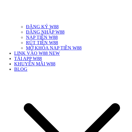
ĐĂNG KÝ W88
ĐĂNG NHẬP W88
NẠP TIỀN W88
RÚT TIỀN W88
MỞ KHÓA NAP TIỀN W88
LINK VÀO W88 NEW
TẢI APP W88
KHUYẾN MÃI W88
BLOG