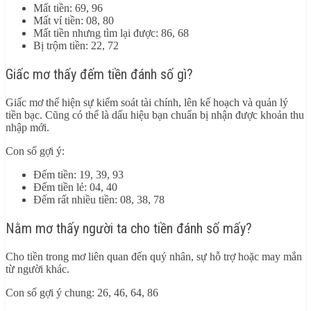
Mất tiền: 69, 96
Mất ví tiền: 08, 80
Mất tiền nhưng tìm lại được: 86, 68
Bị trộm tiền: 22, 72
Giấc mơ thấy đếm tiền đánh số gì?
Giấc mơ thể hiện sự kiểm soát tài chính, lên kế hoạch và quản lý
tiền bạc. Cũng có thể là dấu hiệu bạn chuẩn bị nhận được khoản thu
nhập mới.
Con số gợi ý:
Đếm tiền: 19, 39, 93
Đếm tiền lẻ: 04, 40
Đếm rất nhiều tiền: 08, 38, 78
Nằm mơ thấy người ta cho tiền đánh số mấy?
Cho tiền trong mơ liên quan đến quý nhân, sự hỗ trợ hoặc may mắn
từ người khác.
Con số gợi ý chung: 26, 46, 64, 86