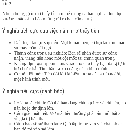
Nhìn chung, giấc mơ thấy tiền có thể mang cả hai mặt: tài lộc thịnh
vượng hoặc cảnh báo những rủi ro bạn cần chú ý.
Ý nghĩa tích cực của việc nằm mơ thấy tiền
Dấu hiệu tài lộc sắp đến: Một khoản tiền, cơ hội làm ăn hoặc
sự may mắn bất ngờ.
Thành công trong sự nghiệp: Bạn sẽ nhận được sự công
nhận, thăng tiến hoặc một cột mốc tài chính quan trọng.
Khẳng định giá trị bản thân: Giấc mơ cho thấy bạn đang tự tin
hơn hoặc bắt đầu nhận ra khả năng của chính mình.
Cơ hội đổi mới: Tiền đôi khi là biểu tượng của sự thay đổi,
một hành trình mới.
Ý nghĩa tiêu cực (cảnh báo)
Lo lắng tài chính: Có thể bạn đang chịu áp lực về chi tiêu, nợ
nần hoặc dự định lớn.
Cảm giác mất mát: Mơ mất tiền thường phản ánh nỗi bất an
về giá trị bản thân.
Cảnh báo về sự tham lam: Quá tập trung vào vật chất khiến
bạn dễ rơi vào sai lầm.