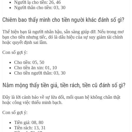
Người lạ cho tiền: 26, 46
Người thân cho tiền: 03, 30
Chiêm bao thấy mình cho tiền người khác đánh số gì?
Thể hiện bạn là người nhân hậu, sẵn sàng giúp đỡ. Nếu trong mơ
bạn cho tiền nhưng tiếc, đó là dấu hiệu của sự suy giảm tài chính
hoặc quyết định sai lầm.
Con số gợi ý:
Cho tiền: 05, 50
Cho tiền ăn xin: 01, 10
Cho tiền người thân: 03, 30
Nằm mộng thấy tiền giả, tiền rách, tiền cũ đánh số gì?
Đây là lời cảnh báo về sự lừa dối, mối quan hệ không chân thật
hoặc công việc thiếu minh bạch.
Con số gợi ý:
Tiền giả: 08, 80
Tiền rách: 13, 31