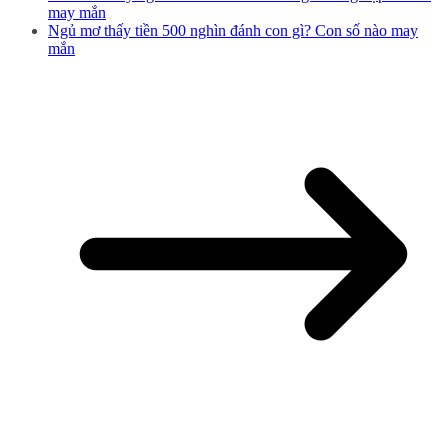
may mắn
Ngủ mơ thấy tiền 500 nghìn đánh con gì? Con số nào may
mắn