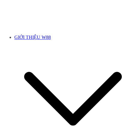
GIỚI THIỆU W88