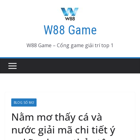
Skip
to
content
W88 Game
W88 Game – Cổng game giải trí top 1
BLOG SỔ MƠ
Nằm mơ thấy cá và
nước giải mã chi tiết ý