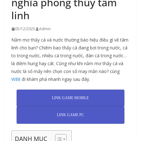
nghĩa phong thủy tâm
linh
05/12/2025
Admin
Nằm mơ thấy cá và nước thường báo hiệu điều gì về tâm
linh cho bạn? Chiêm bao thấy cá đang bơi trong nước, cá
to trong nước, nhiều cá trong nước, đàn cá trong nước…
là điềm hung hay cát. Cũng như khi nằm mơ thấy cá và
nước là số mấy nên chọn con số may mắn nào? cùng
W88
đi khám phá nhanh ngay sau đây.
LINK GAME MOBILE
LINK GAME PC
DANH MỤC