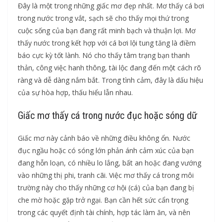
Đây là một trong những giấc mơ đẹp nhất. Mơ thấy cá bơi
trong nước trong vắt, sạch sẽ cho thấy mọi thứ trong
cuộc sống của bạn đang rất minh bạch và thuận lợi. Mơ
thấy nước trong kết hợp với cá bơi lội tung tăng là điềm
báo cực kỳ tốt lành. Nó cho thấy tâm trạng bạn thanh
thản, công việc hanh thông, tài lộc đang đến một cách rõ
ràng và dễ dàng nắm bắt. Trong tình cảm, đây là dấu hiệu
của sự hòa hợp, thấu hiểu lẫn nhau.
Giấc mơ thấy cá trong nước đục hoặc sóng dữ
Giấc mơ này cảnh báo về những điều không ổn. Nước
đục ngầu hoặc có sóng lớn phản ánh cảm xúc của bạn
đang hỗn loạn, có nhiều lo lắng, bất an hoặc đang vướng
vào những thị phi, tranh cãi. Việc mơ thấy cá trong môi
trường này cho thấy những cơ hội (cá) của bạn đang bị
che mờ hoặc gặp trở ngại. Bạn cần hết sức cẩn trọng
trong các quyết định tài chính, hợp tác làm ăn, và nên