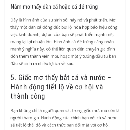
Nằm mơ thấy đàn cá hoặc cá đẻ trứng
Đây là hình ảnh của sự sinh sôi nảy nở và phát triển. Mơ
thấy một đàn cá đông đúc bơi lội hòa hợp báo hiệu công
việc kinh doanh, dự án của bạn sẽ phát triển mạnh mẽ,
mang lại lợi nhuận lớn. Hình ảnh cá đẻ trứng càng nhấn
mạnh ý nghĩa này, có thể liên quan đến chuyện gia đình
đón thêm thành viên mới, hoặc một ý tưởng/đầu tư ban
đầu sẽ sinh ra nhiều lợi ích về sau.
5. Giấc mơ thấy bắt cá và nước –
Hành động tiết lộ về cơ hội và
thành công
Bạn không chỉ là người quan sát trong giấc mơ, mà còn là
người tham gia. Hành động của chính bạn với cá và nước
sẽ tiết lộ thái độ và cách thức bạn đối mặt với cơ hội,