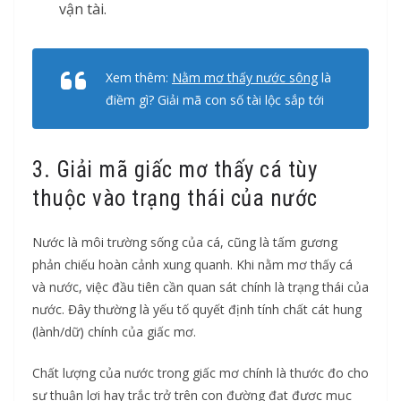
vận tài.
Xem thêm:
Nằm mơ thấy nước sông
là
điềm gì? Giải mã con số tài lộc sắp tới
3. Giải mã giấc mơ thấy cá tùy
thuộc vào trạng thái của nước
Nước là môi trường sống của cá, cũng là tấm gương
phản chiếu hoàn cảnh xung quanh. Khi nằm mơ thấy cá
và nước, việc đầu tiên cần quan sát chính là trạng thái của
nước. Đây thường là yếu tố quyết định tính chất cát hung
(lành/dữ) chính của giấc mơ.
Chất lượng của nước trong giấc mơ chính là thước đo cho
sự thuận lợi hay trắc trở trên con đường đạt được mục