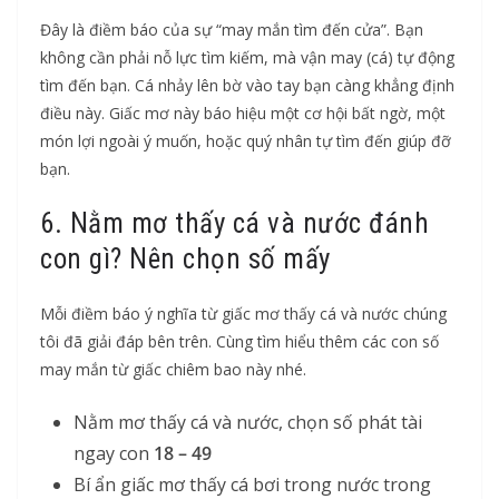
Đây là điềm báo của sự “may mắn tìm đến cửa”. Bạn
không cần phải nỗ lực tìm kiếm, mà vận may (cá) tự động
tìm đến bạn. Cá nhảy lên bờ vào tay bạn càng khẳng định
điều này. Giấc mơ này báo hiệu một cơ hội bất ngờ, một
món lợi ngoài ý muốn, hoặc quý nhân tự tìm đến giúp đỡ
bạn.
6. Nằm mơ thấy cá và nước đánh
con gì? Nên chọn số mấy
Mỗi điềm báo ý nghĩa từ giấc mơ thấy cá và nước chúng
tôi đã giải đáp bên trên. Cùng tìm hiểu thêm các con số
may mắn từ giấc chiêm bao này nhé.
Nằm mơ thấy cá và nước, chọn số phát tài
ngay con
18 – 49
Bí ẩn giấc mơ thấy cá bơi trong nước trong