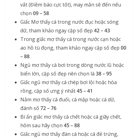
vắt (Điềm báo cực tốt), may mắn sẽ đến nếu
chọn
09 – 58
Giấc Mơ thấy cá trong nước đục hoặc sóng
dữ, tham khảo ngay cặp số đẹp
42 – 43
Trong giấc mơ thấy cá trong nước cạn hoặc
ao hồ tù đọng, tham khảo ngay cặp số đẹp
00
– 88
Ngủ mơ thấy cá bơi trong dòng nước lũ hoặc
biển lớn, cặp số đẹp nên chọn là
38 – 95
Giấc ngủ mơ thấy cá chép bơi lội hoặc hóa
rồng, cặp số ưng ý nhất
45 – 41
Nằm mơ thấy cá đuối, cá mập hoặc cá dữ,
đánh số
72 – 76
Bí ẩn giấc mơ thấy cá chết hoặc cá giãy chết,
hôm sau hãy chọn
45 – 88
Giấc ngủ mơ thấy đàn cá hoặc cá đẻ trứng,