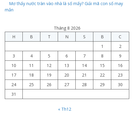
Mơ thấy nước tràn vào nhà là số mấy? Giải mã con số may
mắn
Tháng 8 2026
H
B
T
N
S
B
C
1
2
3
4
5
6
7
8
9
10
11
12
13
14
15
16
17
18
19
20
21
22
23
24
25
26
27
28
29
30
31
« Th12