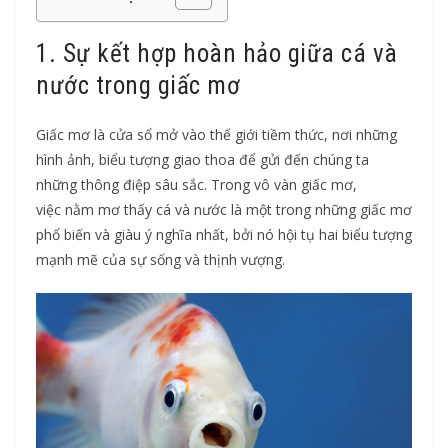
1. Sự kết hợp hoàn hảo giữa cá và
nước trong giấc mơ
Giấc mơ là cửa sổ mở vào thế giới tiềm thức, nơi những
hình ảnh, biểu tượng giao thoa để gửi đến chúng ta
những thông điệp sâu sắc. Trong vô vàn giấc mơ,
việc nằm mơ thấy cá và nước là một trong những giấc mơ
phổ biến và giàu ý nghĩa nhất, bởi nó hội tụ hai biểu tượng
mạnh mẽ của sự sống và thịnh vượng.