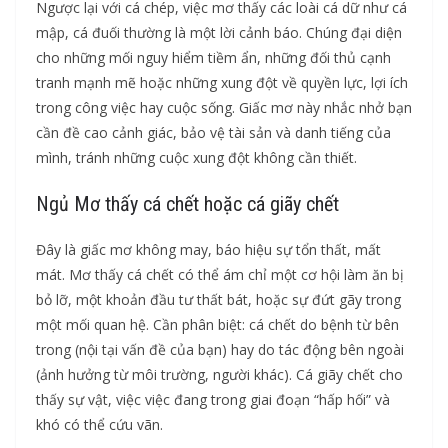
Ngược lại với cá chép, việc mơ thấy các loài cá dữ như cá
mập, cá đuối thường là một lời cảnh báo. Chúng đại diện
cho những mối nguy hiểm tiềm ẩn, những đối thủ cạnh
tranh mạnh mẽ hoặc những xung đột về quyền lực, lợi ích
trong công việc hay cuộc sống. Giấc mơ này nhắc nhở bạn
cần đề cao cảnh giác, bảo vệ tài sản và danh tiếng của
mình, tránh những cuộc xung đột không cần thiết.
Ngủ Mơ thấy cá chết hoặc cá giãy chết
Đây là giấc mơ không may, báo hiệu sự tổn thất, mất
mát. Mơ thấy cá chết có thể ám chỉ một cơ hội làm ăn bị
bỏ lỡ, một khoản đầu tư thất bát, hoặc sự đứt gãy trong
một mối quan hệ. Cần phân biệt: cá chết do bệnh từ bên
trong (nội tại vấn đề của bạn) hay do tác động bên ngoài
(ảnh hưởng từ môi trường, người khác). Cá giãy chết cho
thấy sự vật, việc việc đang trong giai đoạn “hấp hối” và
khó có thể cứu vãn.