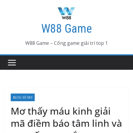
Skip
to
content
W88 Game
W88 Game – Cổng game giải trí top 1
BLOG SỔ MƠ
Mơ thấy máu kinh giải
mã điềm báo tâm linh và