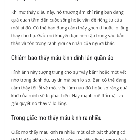
Khi mơ thấy điều này, nó thường ám chỉ rằng bạn đang
quá quan tâm đến cuộc sống hoặc vấn đề riêng tư của
một ai đó. Có thể bạn đang cảm thấy ghen tị hoặc lo lắng
thay cho họ. Giấc mơ khuyên bạn nên tập trung vào bản
thân và tôn trọng ranh giới cá nhân của người khác.
Chiêm bao thấy máu kinh dính lên quần áo
Hình ảnh này tượng trưng cho sự “vấy bẩn” hoặc một vết
nhơ trong danh dự, uy tín mà bạn lo sợ. Bạn có thể đang
cảm thấy tội lỗi về một việc làm nào đó hoặc sợ rằng quá
khứ của mình sẽ bị phát hiện. Hãy mạnh mẽ đối mặt và
giải quyết nó thay vì lo lắng.
Trong giấc mơ thấy máu kinh ra nhiều
Giấc mơ thấy máu kinh ra nhiều một cách bất thường có
thể là dấu hiệu của sự kiệt sức, cạn kiệt năng lượng về cả