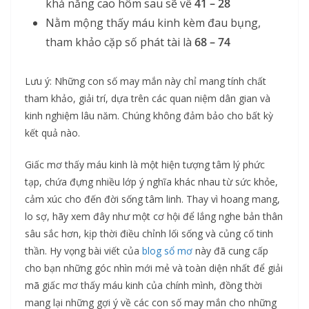
khả năng cao hôm sau sẽ về
41 – 28
Nằm mộng thấy máu kinh kèm đau bụng,
tham khảo cặp số phát tài là
68 – 74
Lưu ý: Những con số may mắn này chỉ mang tính chất
tham khảo, giải trí, dựa trên các quan niệm dân gian và
kinh nghiệm lâu năm. Chúng không đảm bảo cho bất kỳ
kết quả nào.
Giấc mơ thấy máu kinh là một hiện tượng tâm lý phức
tạp, chứa đựng nhiều lớp ý nghĩa khác nhau từ sức khỏe,
cảm xúc cho đến đời sống tâm linh. Thay vì hoang mang,
lo sợ, hãy xem đây như một cơ hội để lắng nghe bản thân
sâu sắc hơn, kịp thời điều chỉnh lối sống và củng cố tinh
thần. Hy vọng bài viết của
blog sổ mơ
này đã cung cấp
cho bạn những góc nhìn mới mẻ và toàn diện nhất để giải
mã giấc mơ thấy máu kinh của chính mình, đồng thời
mang lại những gợi ý về các con số may mắn cho những