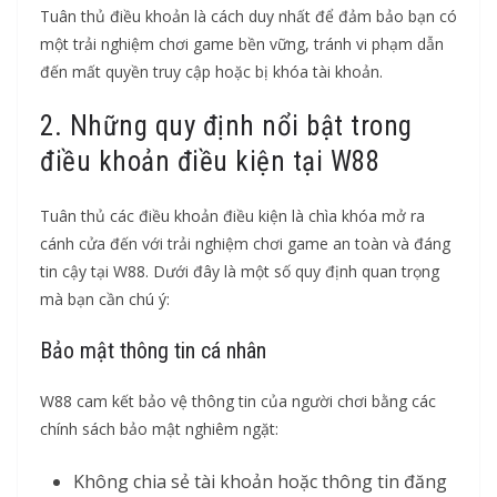
Tuân thủ điều khoản là cách duy nhất để đảm bảo bạn có
một trải nghiệm chơi game bền vững, tránh vi phạm dẫn
đến mất quyền truy cập hoặc bị khóa tài khoản.
2. Những quy định nổi bật trong
điều khoản điều kiện tại W88
Tuân thủ các điều khoản điều kiện là chìa khóa mở ra
cánh cửa đến với trải nghiệm chơi game an toàn và đáng
tin cậy tại W88. Dưới đây là một số quy định quan trọng
mà bạn cần chú ý:
Bảo mật thông tin cá nhân
W88 cam kết bảo vệ thông tin của người chơi bằng các
chính sách bảo mật nghiêm ngặt:
Không chia sẻ tài khoản hoặc thông tin đăng