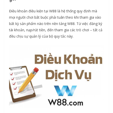
Điều khoản điều kiện tại W88 là hệ thống quy định mà
mọi người chơi bắt buộc phải tuân theo khi tham gia vào
bất kỳ sản phẩm nào trên nền tảng W88. Từ việc đăng ký
tài khoản, nạp/rút tiền, đến tham gia các trò chơi – tất cả
đều chịu sự quản lý của bộ quy tắc này.