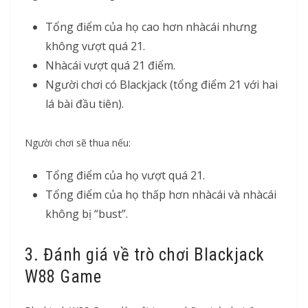
Tổng điểm của họ cao hơn nhàcái nhưng
không vượt quá 21.
Nhàcái vượt quá 21 điểm.
Người chơi có Blackjack (tổng điểm 21 với hai
lá bài đầu tiên).
Người chơi sẽ thua nếu:
Tổng điểm của họ vượt quá 21.
Tổng điểm của họ thấp hơn nhàcái và nhàcái
không bị “bust”.
3. Đánh giá về trò chơi Blackjack
W88 Game