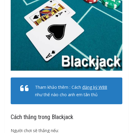
Tham khảo thêm : Cách
đăng ký W88
như thế nào cho anh em tân thủ
Cách thắng trong Blackjack
Người chơi sẽ thắng nếu: