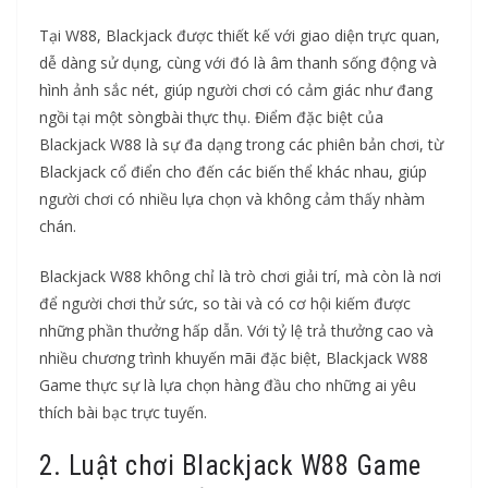
Tại W88, Blackjack được thiết kế với giao diện trực quan,
dễ dàng sử dụng, cùng với đó là âm thanh sống động và
hình ảnh sắc nét, giúp người chơi có cảm giác như đang
ngồi tại một sòngbài thực thụ. Điểm đặc biệt của
Blackjack W88 là sự đa dạng trong các phiên bản chơi, từ
Blackjack cổ điển cho đến các biến thể khác nhau, giúp
người chơi có nhiều lựa chọn và không cảm thấy nhàm
chán.
Blackjack W88 không chỉ là trò chơi giải trí, mà còn là nơi
để người chơi thử sức, so tài và có cơ hội kiếm được
những phần thưởng hấp dẫn. Với tỷ lệ trả thưởng cao và
nhiều chương trình khuyến mãi đặc biệt, Blackjack W88
Game thực sự là lựa chọn hàng đầu cho những ai yêu
thích bài bạc trực tuyến.
2. Luật chơi Blackjack W88 Game