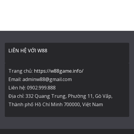
LIÊN HỆ VỚI W88
Trang chủ:
https://w88game.info/
Email: adminw88@gmail.com
Liên hệ: 0902.999.888
Địa chỉ: 332 Quang Trung, Phường 11, Gò Vấp,
Thành phố Hồ Chí Minh 700000, Việt Nam