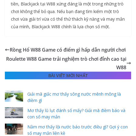
tiền, Blackjack tại W88 xứng đáng là một trong những trò
chơi không thể bỏ qua. Nếu bạn đang tìm kiếm một trò
chơi vừa giải trí vừa có thể thử thách kỹ năng và may mắn
của mình, Blackjack W88 chính là lựa chọn số một.
Rồng Hổ W88 Game có điểm gì hấp dẫn người chơi
Roulette W88 Game trải nghiệm trò chơi đỉnh cao tại
W88
BÀI VIẾT MỚI NHẤT
Giải mã giấc mơ thấy sông nước mênh mông là
điềm gì
Mơ thấy lũ lụt đánh số mấy? Giải mã điềm báo và
con số may mắn
Nằm mơ thấy lội nước báo trước điều gì? Gợi ý con
số may mắn liền kề