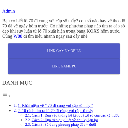
Admin
Bạn có biết lô 70 đi cùng với cặp số mấy? con số nào hay về theo lô
70 đã về ngày hôm trước. Có những phương pháp nào tìm ra cặp số
đẹp khi suy luận từ lô 70 xuất hiện trong bảng KQXS hôm trước.
Cùng
W88
đi tìm hiểu nhanh ngay sau đây nhé.
LINK GAME MOBILE
LINK GAME PC
DANH MỤC
1. Khái niệm về ” 70 đi cùng với cặp số mấy “
2. 10 cách tìm ra lô 70 đi cùng với cặp số mấy
Cách 1: Dựa vào thống kê kết quả xổ số của các kỳ trước
Cách 2: Dựa trên quy luật về chu kỳ lặp lại
Cách 3: Sử dụng phương pháp đầu – đuôi