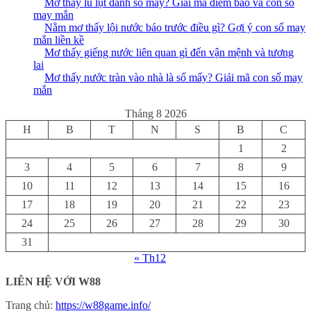
Mơ thấy lũ lụt đánh số mấy? Giải mã điềm báo và con số
may mắn
Nằm mơ thấy lội nước báo trước điều gì? Gợi ý con số may
mắn liền kề
Mơ thấy giếng nước liên quan gì đến vận mệnh và tương
lai
Mơ thấy nước tràn vào nhà là số mấy? Giải mã con số may
mắn
Tháng 8 2026
H
B
T
N
S
B
C
1
2
3
4
5
6
7
8
9
10
11
12
13
14
15
16
17
18
19
20
21
22
23
24
25
26
27
28
29
30
31
« Th12
LIÊN HỆ VỚI W88
Trang chủ:
https://w88game.info/