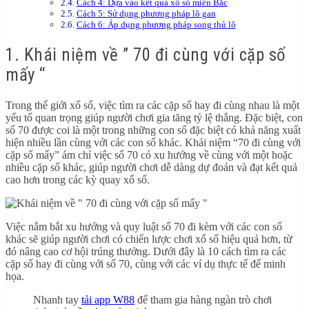
Cách 4: Dựa vào kết quả xổ số miền Bắc
Cách 5: Sử dụng phương pháp lô gan
Cách 6: Áp dụng phương pháp song thủ lô
1. Khái niệm về ” 70 đi cùng với cặp số
mấy “
Trong thế giới xổ số, việc tìm ra các cặp số hay đi cùng nhau là một
yếu tố quan trọng giúp người chơi gia tăng tỷ lệ thắng. Đặc biệt, con
số 70 được coi là một trong những con số đặc biệt có khả năng xuất
hiện nhiều lần cùng với các con số khác. Khái niệm “70 đi cùng với
cặp số mấy” ám chỉ việc số 70 có xu hướng về cùng với một hoặc
nhiều cặp số khác, giúp người chơi dễ dàng dự đoán và đạt kết quả
cao hơn trong các kỳ quay xổ số.
Việc nắm bắt xu hướng và quy luật số 70 đi kèm với các con số
khác sẽ giúp người chơi có chiến lược chơi xổ số hiệu quả hơn, từ
đó nâng cao cơ hội trúng thưởng. Dưới đây là 10 cách tìm ra các
cặp số hay đi cùng với số 70, cùng với các ví dụ thực tế để minh
họa.
Nhanh tay
tải app W88
để tham gia hàng ngàn trò chơi